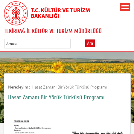
TEKİRDAĞ İL KÜLTÜR VE TURİZM MÜDÜRLÜĞÜ
Ara
Neredeyim :
Hasat Zamanı Bir Yörük Türküsü Programı
Hasat Zamanı Bir Yörük Türküsü Programı