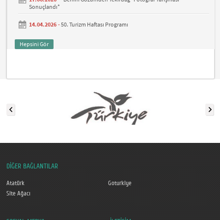
Sonuçlandı*
14.04.2026 -
50. Turizm Haftası Programı
Hepsini Gör
DİĞER BAĞLANTILAR
Atatürk
Goturkiye
Site Ağacı