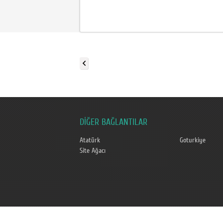
DİĞER BAĞLANTILAR
Atatürk
Goturkiye
Site Ağacı