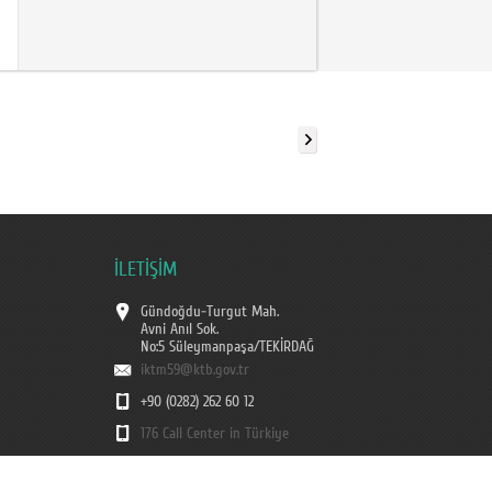
İLETİŞİM
Gündoğdu-Turgut Mah.
Avni Anıl Sok.
No:5 Süleymanpaşa/TEKİRDAĞ
iktm59@ktb.gov.tr
+90 (0282) 262 60 12
176 Call Center in Türkiye