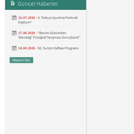
Güncel Haberler
22.07.2026 -
4. Trakya Uçurtma Festivali
başlıyor!
17.06.2026 -
“Benim Gözümden
Tekirdağ” Fotoğraf Yarışması Sonuçlandı*
14.04.2026 -
50. Turizm Haftası Programı
Hepsini Gör