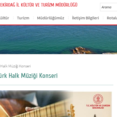
TEKİRDAĞ İL KÜLTÜR VE TURİZM MÜDÜRLÜĞÜ
Kültür
Turizm
Müdürlüğümüz
İletişim Bilgileri
Rotal
 Halk Müziği Konseri
ürk Halk Müziği Konseri